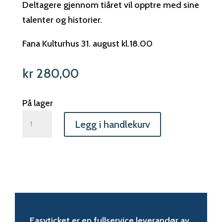
Deltagere gjennom tiåret vil opptre med sine
talenter og historier.
Fana Kulturhus 31. august kl.18.00
kr
280,00
På lager
JUBILEUMSFORESTILLING
Legg i handlekurv
31.AUGUST
antall
Easyticket er en fullservice leverandør av